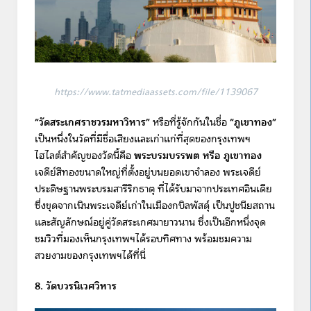
https://www.tatmediaassets.com/file/1139067
“วัดสระเกศราชวรมหาวิหาร”
หรือที่รู้จักกันในชื่อ
“ภูเขาทอง”
เป็นหนึ่งในวัดที่มีชื่อเสียงและเก่าแก่ที่สุดของกรุงเทพฯ
ไฮไลต์สำคัญของวัดนี้คือ
พระบรมบรรพต หรือ ภูเขาทอง
เจดีย์สีทองขนาดใหญ่ที่ตั้งอยู่บนยอดเขาจำลอง พระเจดีย์
ประดิษฐานพระบรมสารีริกธาตุ ที่ได้รับมาจากประเทศอินเดีย
ซึ่งขุดจากเนินพระเจดีย์เก่าในเมืองกบิลพัสดุ์ เป็นปูชนียสถาน
และสัญลักษณ์อยู่คู่วัดสระเกศมายาวนาน ซึ่งเป็นอีกหนึ่งจุด
ชมวิวที่มองเห็นกรุงเทพฯได้รอบทิศทาง พร้อมชมความ
สวยงามของกรุงเทพฯได้ที่นี่
8. วัดบวรนิเวศวิหาร