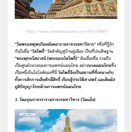
https://www.tatmediaassets.com/file/74887
“วัดพระเชตุพนวิมลมังคลารามราชวรมหาวิหาร”
หรือที่รู้จัก
กันในชื่อ
“วัดโพธิ์”
วัดสำคัญคู่บ้านคู่เมือง เป็นที่ประดิษฐาน
“พระพุทธไสยาสน์ (พระนอนวัดโพธิ์)”
อันเลื่องชื่อ รวมถึง
เป็นศูนย์กลางของการแพทย์แผนไทย อย่าง
นวดแผนไทย
ซึ่ง
เป็นหนึ่งในไฮไลต์ของที่นี่
วัดโพธิ์จึงเป็นสถานที่ที่เหมาะกับ
ทั้งการสักการะสิ่งศักดิ์สิทธิ์ เรียนรู้ประวัติศาสตร์ และสัมผัส
ภูมิปัญญาไทยด้านการแพทย์แผนไทย
3. วัดอรุณราชวรารามราชวรมหาวิหาร
(วัดแจ้ง)