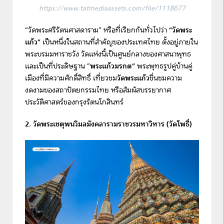
https://www.tatmediaassets.com/file/1118677
“วัดพระศรีรัตนศาสดาราม” หรือที่เรียกกันทั่วไปว่า
“วัดพระ
แก้ว”
เป็นหนึ่งในสถานที่สำคัญของประเทศไทย ตั้งอยู่ภายใน
พระบรมมหาราชวัง วัดแห่งนี้เป็นศูนย์กลางของศาสนาพุทธ
และเป็นที่ประดิษฐาน “
พระแก้วมรกต”
พระพุทธรูปคู่บ้านคู่
เมืองที่มีความศักดิ์สิทธิ์ เที่ยวชม
วัดพระแก้ว
ชื่นชมความ
งดงามของสถาปัตยกรรมไทย หรือสัมผัสบรรยากาศ
ประวัติศาสตร์ของกรุงรัตนโกสินทร์
2. วัดพระเชตุพนวิมลมังคลารามราชวรมหาวิหาร
(วัดโพธิ์)