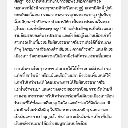
ศัตรู”
จึงเป็นวัดที่เหมาะกับการขอพรเพื่อความสำเร็จ
นอกจากนี้ยังมี พระพุทธนรสีห์ตรีโลกเชฎฐ์ มเหทธิศักดิ์ ปูชนี
ยะชยันตะโคดม บรมศาสดาอนาวรญาณพระพุทธรูปปูนปั้นบุ
ด้วยดีบุกลงรักปิดทอง ปางมารวิชัย เป็นพระประธานในพระ
อุโบสถ รวมทั้งมีพระพุทธรูป 16 องค์ประดิษฐานที่บริเวณเสา
รายล้อมรอบองค์พระประธาน และยังตั้งอยู่ในย่านเมืองเก่าที่
สามารถเดินเที่ยวชมสัมผัสบรรยากาศวันวานต่อได้ที่ย่านบาง
ลำพู ใครอยากเสริมดวงด้านชัยชนะ ความก้าวหน้า และเดินชม
เมืองเก่า วัดชนะสงครามเป็นอีกหนึ่งวัดที่ควรแวะมาเยี่ยมชม
การเดินทางในกรุงเทพฯ สามารถใช้ได้ทั้งรถยนต์ส่วนตัว รถ
แท็กซี่ รถไฟฟ้า หรือแม้แต่เรือข้ามฝาก ซึ่งช่วยเพิ่มเสน่ห์ให้
แก่ทริปไหว้พระได้ โดยเฉพาะการได้สัมผัสบรรยากาศริม
แม่น้ำเจ้าพระยา และความงดงามของสถาปัตยกรรมวัดไทยที่
สวยงามตระการตา
ทริปไหว้พระพร้อมทั้งเดินชมเมืองเก่าย้อน
วันวานที่ให้ทั้งความอิ่มบุญ อิ่มใจ และยังช่วยให้จิตใจสงบ มี
สมาธิ พร้อมรับสิ่งดี ๆ ในชีวิต หากวางแผนดี ๆ นอกจากจะ
เป็นวันแห่งการทำบุญแล้ว ยังสามารถเป็นวันท่องเที่ยวที่เติม
เต็มพลังงานบวกได้อย่างสมบูรณ์แบบอีกด้วย