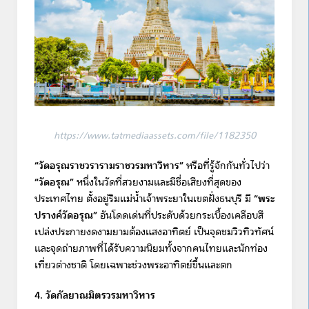
https://www.tatmediaassets.com/file/1182350
“วัดอรุณราชวรารามราชวรมหาวิหาร”
หรือที่รู้จักกันทั่วไปว่า
“วัดอรุณ”
หนึ่งในวัดที่สวยงามและมีชื่อเสียงที่สุดของ
ประเทศไทย ตั้งอยู่ริมแม่น้ำเจ้าพระยาในเขตฝั่งธนบุรี มี
“พระ
ปรางค์วัดอรุณ”
อันโดดเด่นที่ประดับด้วยกระเบื้องเคลือบสี
เปล่งประกายงดงามยามต้องแสงอาทิตย์ เป็นจุดชมวิวทิวทัศน์
และจุดถ่ายภาพที่ได้รับความนิยมทั้งจากคนไทยและนักท่อง
เที่ยวต่างชาติ โดยเฉพาะช่วงพระอาทิตย์ขึ้นและตก
4. วัดกัลยาณมิตรวรมหาวิหาร