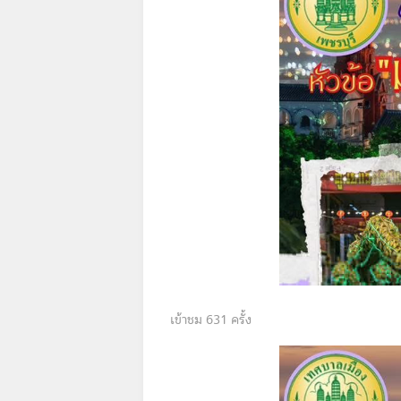
631
ครั้ง